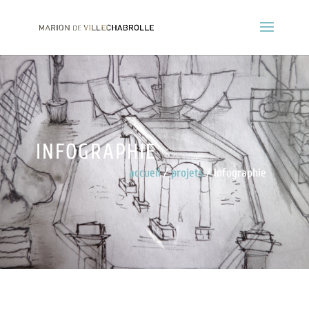
INFOGRAPHIE
accueil
/
projets
/ infographie